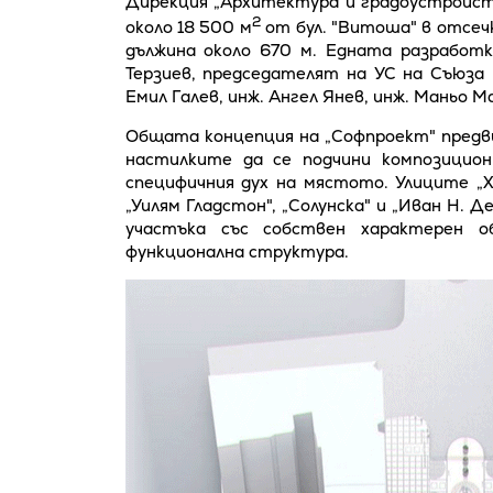
Дирекция „Архитектура и градоустройст
2
около 18 500 м
от бул. "Витоша" в отсечк
дължина около 670 м. Едната разработк
Терзиев, председателят на УС на Съюза 
Емил Галев, инж. Ангел Янев, инж. Маньо Ма
Общата концепция на „Софпроект" предв
настилките да се подчини композицио
специфичния дух на мястото. Улиците „Х
„Уилям Гладстон", „Солунска" и „Иван Н. 
участъка със собствен характерен о
функционална структура.