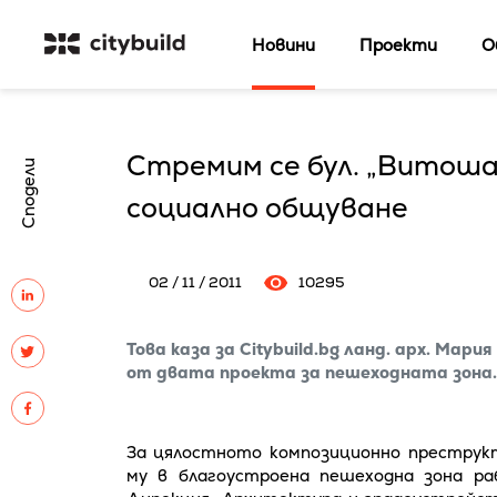
Новини
Проекти
О
Стремим се бул. „Витоша
Сподели
социално общуване
02 / 11 / 2011
10295
Това каза за Сitybuild.bg ланд. арх. Мари
от двата проекта за пешеходната зона.
За цялостното композиционно преструк
му в благоустроена пешеходна зона р