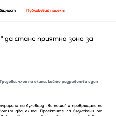
бщност
Публикувай проект
" да стане приятна зона за
я Грозева, член на екипа, който разработва един
туриране на булевард „Витоша" и превръщането
аботят два екипа. Проектите са възложени от