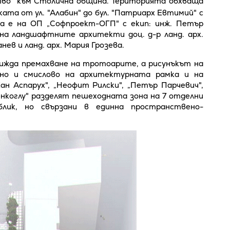
во" към Столична община. Територията обхваща
ата от ул. "Алабин" до бул. "Патриарх Евтимий" с
а е на ОП „Софпроект-ОГП" с екип: инж. Петър
на ландшафтните архитекти доц. д-р ланд. арх.
нев и ланд. арх. Мария Грозева.
ижда премахване на тротоарите, а рисунъкът на
нно и смислово на архитектурната рамка и на
ан Аспарух", „Неофит Рилски", „Петър Парчевич",
Денкоглу" разделят пешеходната зона на 7 отделни
блик, но свързани в единна пространствено-