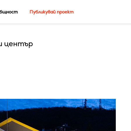
бщност
Публикувай проект
и център