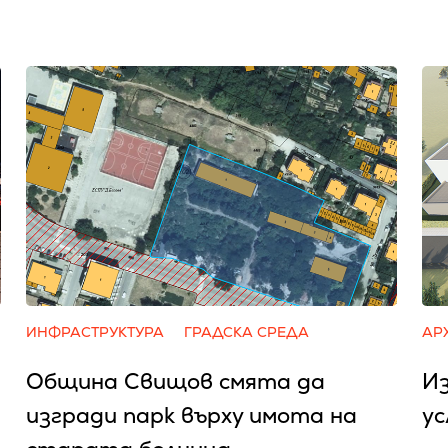
ИНФРАСТРУКТУРА
ГРАДСКА СРЕДА
АР
Община Свищов смята да
И
изгради парк върху имота на
ус