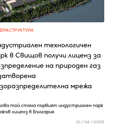
ФРАСТРУКТУРА
ндустриален технологичен
рк в Свищов получи лиценз за
зпределение на природен газ
 затворена
азоразпределителна мрежа
това той стана първият индустриален парк
акъв лиценз в България
21 / 04 / 2026