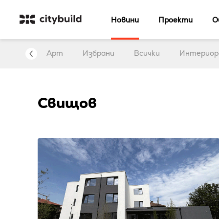
Новини
Проекти
О
нтервю
Арт
Избрани
Всички
Интериор
Свищов