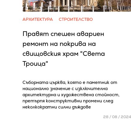
АРХИТЕКТУРА
СТРОИТЕЛСТВО
Правят спешен авариен
ремонт на покрива на
свищовския храм "Света
Троица"
Съборната църква, която е паметник от
национално значение с изключителна
архитектурна и художествена стойност,
претърпя конструктивни промени след
неколкократни силни дъждове
28 / 08 / 202