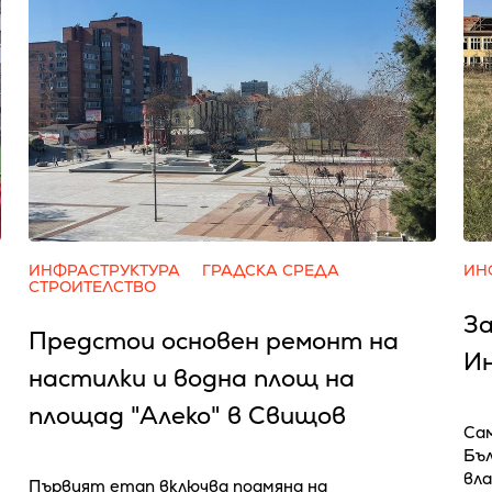
ИНФРАСТРУКТУРА
ГРАДСКА СРЕДА
ИН
СТРОИТЕЛСТВО
З
Предстои основен ремонт на
И
настилки и водна площ на
площад "Алеко" в Свищов
Са
Бъ
вла
Първият етап включва подмяна на