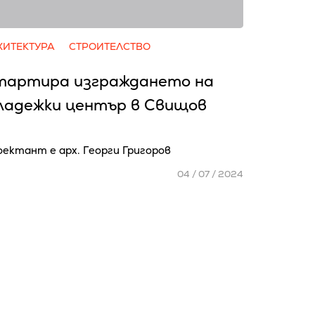
ХИТЕКТУРА
СТРОИТЕЛСТВО
тартира изграждането на
ладежки център в Свищов
ектант е арх. Георги Григоров
04 / 07 / 2024