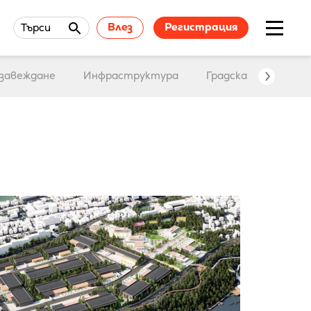
Влез
Регистрация
Търси
завеждане
Инфраструктура
Градска среда