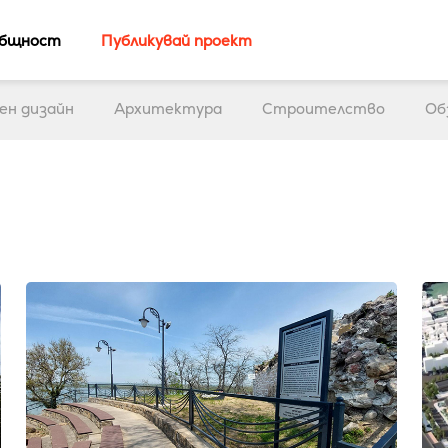
бщност
Публикувай проект
ен дизайн
Архитектура
Строителство
Об