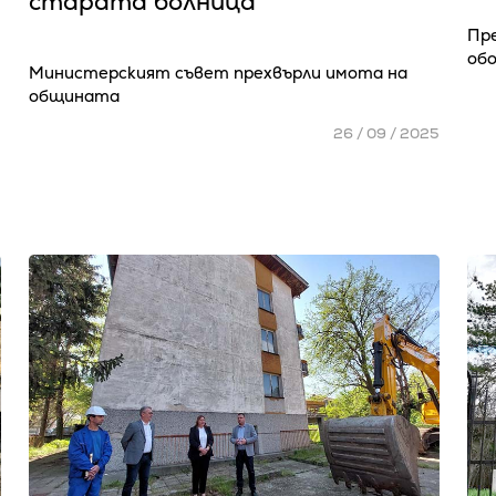
старата болница
Пр
об
Министерският съвет прехвърли имота на
5
общината
26 / 09 / 2025