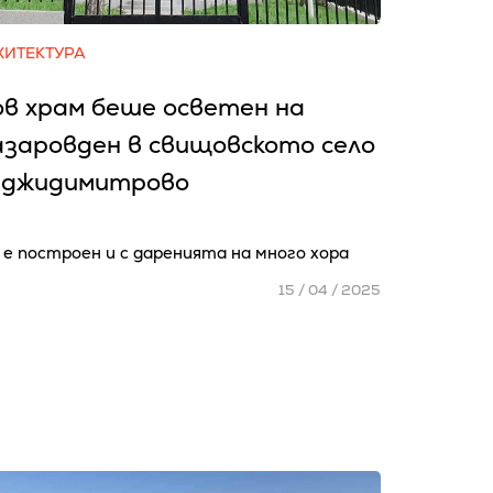
ХИТЕКТУРА
в храм беше осветен на
заровден в свищовското село
аджидимитрово
 е построен и с даренията на много хора
15 / 04 / 2025