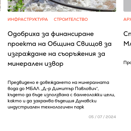
ИНФРАСТРУКТУРА
СТРОИТЕЛСТВО
АР
Одобриха за финансиране
С
проекта на Община Свищов за
М
изграждане на съоръжения за
минерален извор
Про
Предвидено е довеждането на минералната
вода до МБАЛ „Д-р Димитър Павлович“,
където да бъде използвана с балнеоложки цели,
както и да захранва бъдещия Дунавски
индустриален технологичен парк
4
05 / 07 / 2024