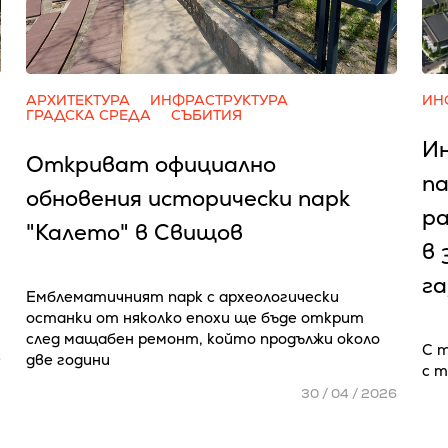
АРХИТЕКТУРА
ИНФРАСТРУКТУРА
ИН
ГРАДСКА СРЕДА
СЪБИТИЯ
И
Откриват официално
па
обновения исторически парк
ра
"Калето" в Свищов
в
г
Емблематичният парк с археологически
останки от няколко епохи ще бъде открит
след мащабен ремонт, който продължи около
С 
6
две години
с т
30 / 04 / 2026