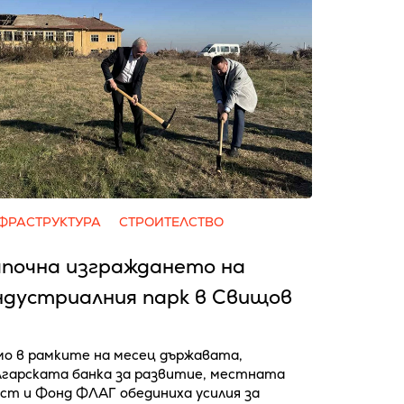
ФРАСТРУКТУРА
СТРОИТЕЛСТВО
апочна изграждането на
ндустриалния парк в Свищов
мо в рамките на месец държавата,
лгарската банка за развитие, местната
ст и Фонд ФЛАГ обединиха усилия за