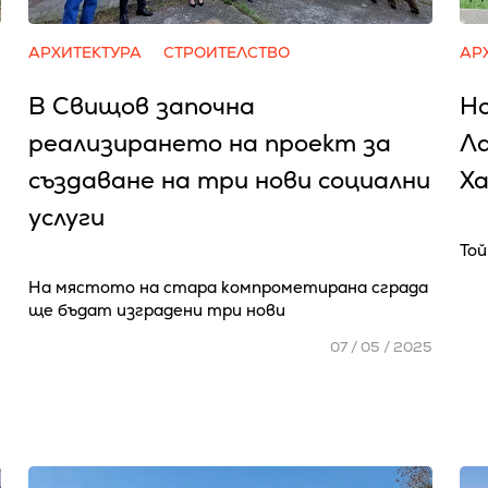
АРХИТЕКТУРА
СТРОИТЕЛСТВО
АР
В Свищов започна
Но
реализирането на проект за
Ла
създаване на три нови социални
Х
услуги
Той
5
На мястото на стара компрометирана сграда
ще бъдат изградени три нови
07 / 05 / 2025