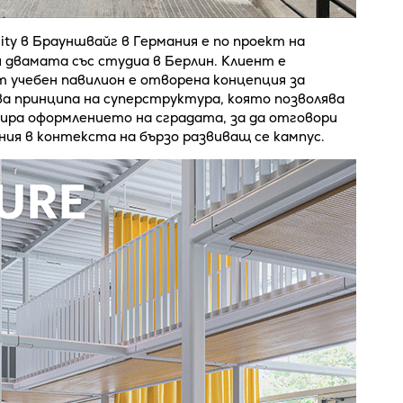
sity в Брауншвайг в Германия е по проект на
и двамата със студиа в Берлин. Клиент е
ят учебен павилион е отворена концепция за
а принципа на суперструктура, която позволява
ира оформлението на сградата, за да отговори
ия в контекста на бързо развиващ се кампус.