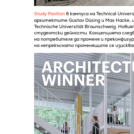
Study Pavilion
в кампуса на Technical Univer
архитектите Gustav Düsing и Max Hacke, 
Technische Universität Braunschweig. Нови
студентски дейности. Концепцията следв
на потребителя да променя и преконфигур
на непрекъснато променящите се изискван