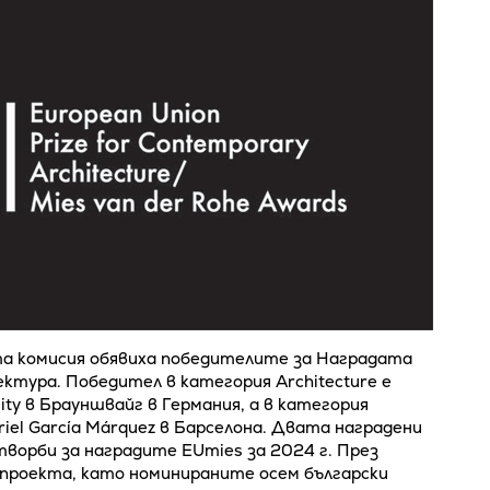
та комисия обявиха победителите за Наградата
ктура. Победител в категория Architecture е
rsity в Брауншвайг в Германия, а в категория
riel García Márquez в Барселона. Двата наградени
творби за наградите EUmies за 2024 г. През
 проекта, като номинираните осем български