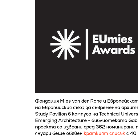
Фондация Mies van der Rohe и Европейска
на Европийския съюз за съвременна архите
Study Pavilion в кампуса на Technical Unive
Emerging Architecture - библиотеката Gab
проекта са избрани сред 362 номинирани 
януари беше обявен
краткият списък
с 40