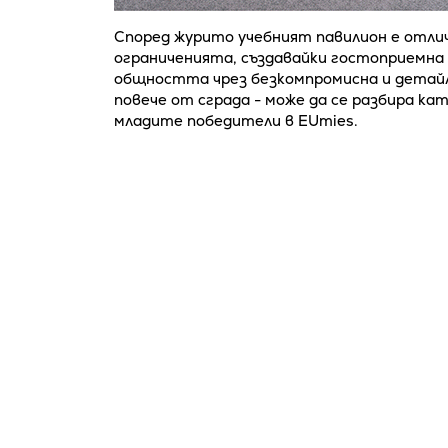
Според журито учебният павилион е отлич
ограниченията, създавайки гостоприемна 
общността чрез безкомпромисна и детайл
повече от сграда - може да се разбира к
младите победители в EUmies.