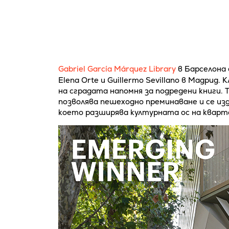
Gabriel García Márquez Library
в Барселона 
Elena Orte и Guillermo Sevillano в Мадрид.
на сградата напомня за подредени книги. 
позволява пешеходно преминаване и се из
което разширява културната ос на кварта