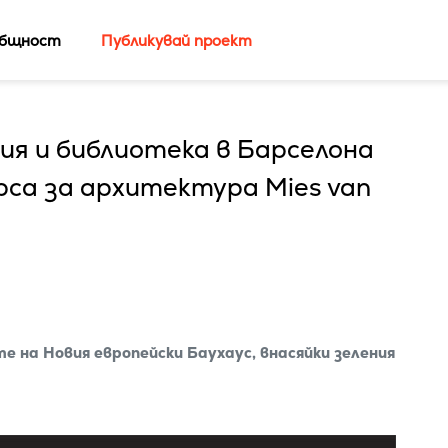
бщност
Публикувай проект
ия и библиотека в Барселона
рса за архитектура Mies van
на Новия европейски Баухаус, внасяйки зеления