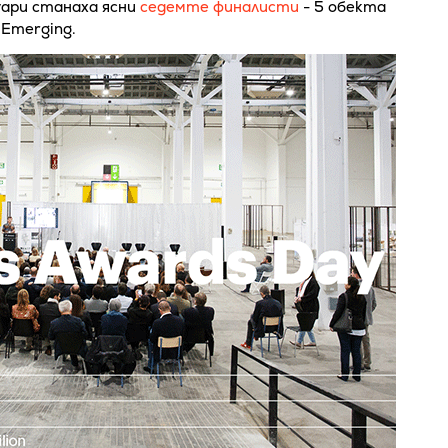
уари станаха ясни
седемте финалисти
- 5 обекта
 Emerging.