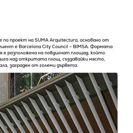
е по проект на SUMA Arquitectura, основано от
 Клиент е Barcelona City Council – BIMSA. Формата
Тя е разположена на повдигнат площад, който
дига над откритата площ, създавайки място,
ла, заграден от големи дървета.