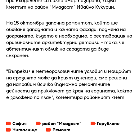
при входовете са силно амортизирани, казва
кметът на район “Младост” Ивайло Кукурин.
На 15 октомври започна ремонтът, който ще
обхване западната и южната фасади, подмяна на
дограмата, където е необходимо, с реставрация на
оригиналните архитектурни детайли - така, че
автентичният облик на сградата да бъде
съхранен.
"Въпреки че метеорологичните условия и мащабът
на ерозията може да крият изненади, сме решени
да направим всичко възможно ремонтните
дейности да приключат до края на годината, както
е заложено по план", коментира районният кмет.
София
район "Младост"
Горубляне
Читалище
Ремонт