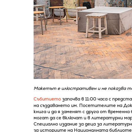
Макетът е илюстративен и не показва то
Събитието
започва в 11:00 часа с предс
на създаването им. Посетителите на Док
книга и да я заменят с друга от временна
могат да се включат и в литературни мар
Специално издание за деца за литературн
за историите на Националната библиотек