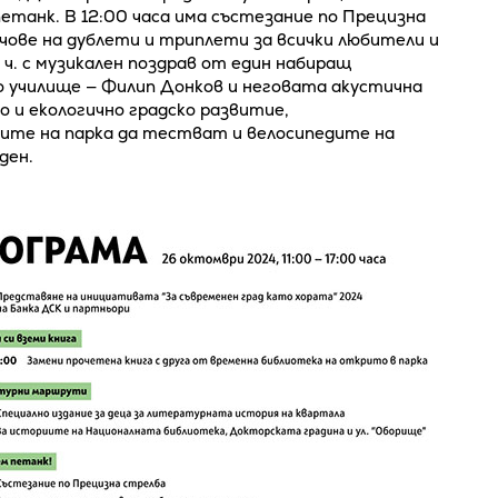
етанк. В 12:00 часа има състезание по Прецизна
чове на дублети и триплети за всички любители и
ч. с музикален поздрав от един набиращ
 училище — Филип Донков и неговата акустична
о и екологично градско развитие,
ите на парка да тестват и велосипедите на
ден.