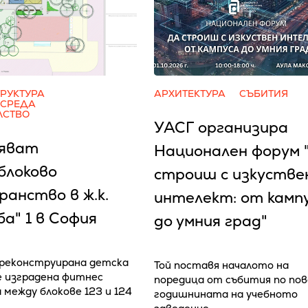
РУКТУРА
АРХИТЕКТУРА
СЪБИТИЯ
 СРЕДА
ЛСТВО
УАСГ организира
яват
Национален форум 
блоково
строиш с изкустве
анство в ж.к.
интелект: от камп
а" 1 в София
до умния град"
реконструирана детска
Той поставя началото на
е изградена фитнес
поредица от събития по пов
 между блокове 123 и 124
годишнината на учебното