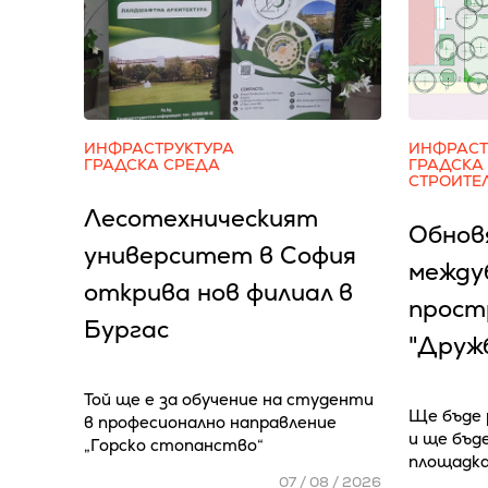
ИНФРАСТРУКТУРА
ИНФРАСТ
ГРАДСКА СРЕДА
ГРАДСКА
СТРОИТЕ
Лесотехническият
Обнов
университет в София
между
открива нов филиал в
простр
Бургас
"Дружб
Той ще е за обучение на студенти
Ще бъде 
в професионално направление
и ще бъд
„Горско стопанство“
площадка
07 / 08 / 2026