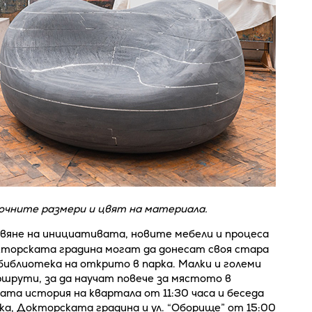
чните размери и цвят на материала.
тавяне на инициативата, новите мебели и процеса
торската градина могат да донесат своя стара
 библиотека на открито в парка. Малки и големи
шрути, за да научат повече за мястото в
ата история на квартала от 11:30 часа и беседа
а, Докторската градина и ул. “Оборище” от 15:00