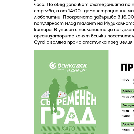
часа. По обед започват състезанията по п
стрелба, а от 14:00- демонстрационни ма
любопитни. Програмата завършва в 16:00 
популярност млад талант на Музикалното
китара. В унисон с посланието за по-зелен
организаторите канят всички посетител
Cyrcl с голяма промо отстъпка през целия 