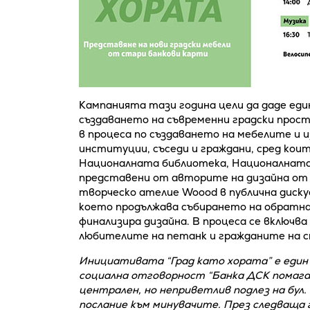
Кампанията тази година цели да даде един
създаването на съвременни градски прос
в процеса по създаването на мебелите и 
институции, съседи и граждани, сред кои
Националната библиотека, Националната
представени от авторите на дизайна от 
творческо ателие Woood в публична диску
което продължава събирането на обратна в
финализира дизайна. В процеса се включв
любителите на петанк и гражданите на 
Инициативата “Град като хората” е еди
социална отговорност “Банка ДСК помага”
централен, но неприветлив подлез на бул. 
послание към минувачите. През следваща 