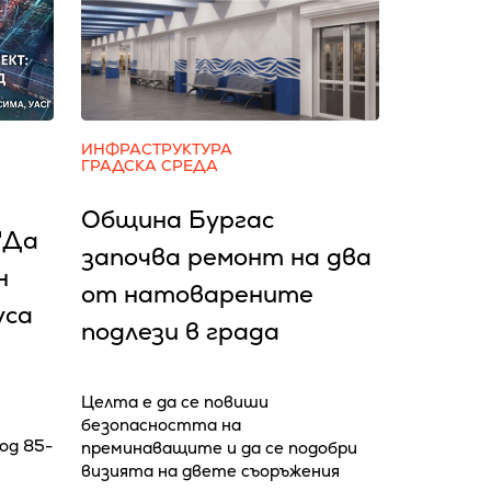
ИНФРАСТРУКТУРА
ГРАДСКА СРЕДА
Община Бургас
"Да
започва ремонт на два
н
от натоварените
уса
подлези в града
Целта е да се повиши
безопасността на
од 85-
преминаващите и да се подобри
визията на двете съоръжения