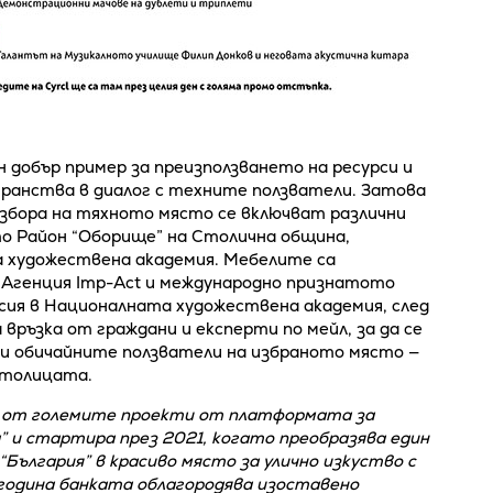
 добър пример за преизползването на ресурси и
транства в диалог с техните ползватели. Затова
избора на тяхното място се включват различни
то Район “Оборище” на Столична община,
 художествена академия. Мебелите са
Агенция Imp-Act и международно признатото
сия в Националната художествена академия, след
ръзка от граждани и експерти по мейл, за да се
а и обичайните ползватели на избраното място —
столицата.
н от големите проекти от платформата за
 и стартира през 2021, когато преобразява един
“България” в красиво място за улично изкуство с
година банката облагородява изоставено