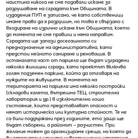
наистина никога не сме подавали искане за
разрушаване на сградата към Общината. В
издадения ПУП е записано, че като собственици
имаме право да я разрушим, но това е свързано с
входиране на изрично искане към Общината, което
до момента не сме правили и няма направим.
Сградата ще запази досегашното си
предназначение на административна, като
предстои нейното саниране и реновация. В
останалата част от парцела ще бъдат изградени
няколко жилищни сгради, като проектът включва
голям подземен паркинг, който да отговаря на
нуждите на живущите. В момента на
територията на парцела има няколко постройки
(складови халета, вътрешна ТЕЦ, строителна
лаборатория и др.) в изключително лошо
състояние, които представляват опасност и
нямат историческа или културна стойност. Те не
са били поддържани през годините, ето защо ще
бъдат съборени, а районът – разчистен. При
желание можем да организираме среща, на която да
ви запознаем с нашите инвестиционни намерения