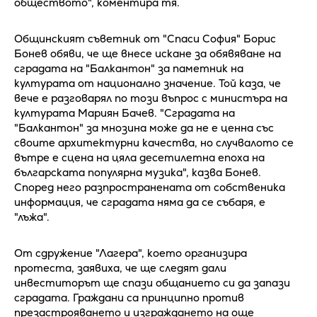
обществото", коментира тя.
Общинският съветник от "Спаси София" Борис
Бонев обяви, че ще внесе искане за обявяване на
сградата на "Балкантон" за паметник на
културата от национално значение. Той каза, че
вече е разговарял по този въпрос с министъра на
културата Мариян Бачев. "Сградата на
"Балкантон" за мнозина може да не е ценна със
своите архитектурни качества, но случвалото се
вътре е сцена на цяла десетилетна епоха на
българската популярна музика", казва Бонев.
Според него разпространената от собственика
информация, че сградата няма да се събаря, е
"лъжа".
От сдружение "Лагера", което организира
протеста, заявиха, че ще следят дали
инвеститорът ще спази общанието си да запази
сградата. Граждани са принципно против
презастрояването и изграждането на още