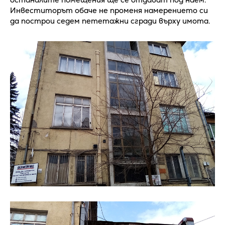
Инвеститорът обаче не променя намерението си
да построи седем пететажни сгради върху имота.