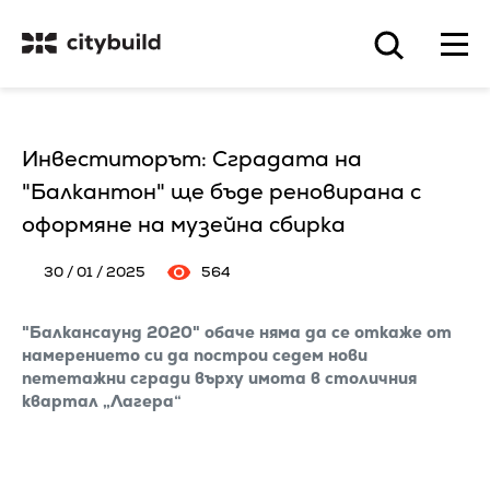
Инвеститорът: Сградата на
"Балкантон" ще бъде реновирана с
оформяне на музейна сбирка
30 / 01 / 2025
564
"Балкансаунд 2020" обаче няма да се откаже от
намерението си да построи седем нови
пететажни сгради върху имота в столичния
квартал „Лагера“