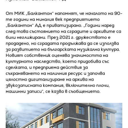
От МИК „Балкантон“ напомнят, че началото на 90-
те години на миналия век предприятието
„Балкантон“ АД е приватизирано. „Години наред
след това състоянието на сградите и архивите са
били неглижирани. През 2021 г. дружеството е
продадено, но сградата продължава да се използва
за развитието на българската музикална култура.
Новият собственик оценява значимостта на
културното наследство, което придобива със
сделката, и предприема действия за
съхраняването на наличния ресурс и започва
цялостно дигитализиране на архива на
звукозаписната компания, включително плочи,
машинни записи“, се казва в съобщението.