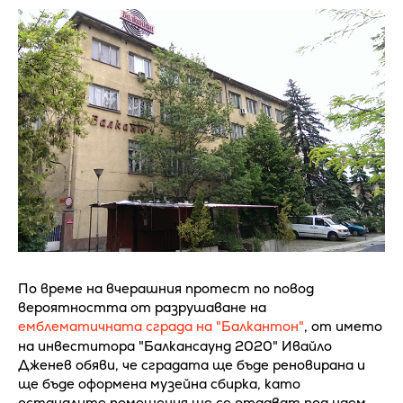
По време на вчерашния протест по повод
вероятността от разрушаване на
емблематичната сграда на "Балкантон"
, от името
на инвеститора "Балкансаунд 2020" Ивайло
Дженев обяви, че сградата ще бъде реновирана и
ще бъде оформена музейна сбирка, като
останалите помещения ще се отдават под наем.