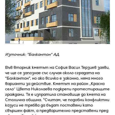
Източник: "Балкантон" АД
Във вторник кметът на София Васил Терзиев заяви,
че ще се запознае със случая около сградата на
"Балкантон", но ако всичко е законно, няма много
варианти за действие. Кметът на район „Красно
село“ Цвета Николаева подкрепи протестиращите
граждани. Тя е изпратила становище до кмета на
Столична община. "Считам, че подобни конфликтни
казуси не трябва да бъдат поставяни като
свършен факт, а предварително представени пред