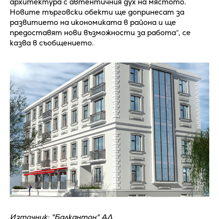
архитектура с автентичния дух на мястото.
Новите търговски обекти ще допринесат за
развитието на икономиката в района и ще
предоставят нови възможности за работа“, се
казва в съобщението.
Източник: "Балкантон" АД