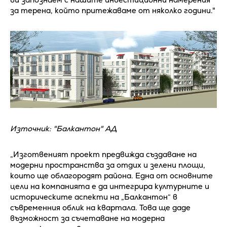
за терена, който притежаваме от няколко години."
Източник: "Балкантон" АД
„Изготвеният проект предвижда създаване на
модерни пространства за отдих и зелени площи,
които ще облагородят района. Една от основните
цели на компанията е да интегрира културните и
историческите аспекти на „Балкантон“ в
съвременния облик на квартала. Това ще даде
възможност за съчетаване на модерна