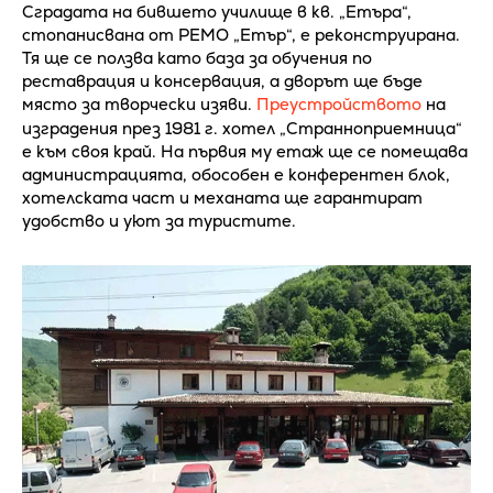
Сградата на бившето училище в кв. „Етъра“,
стопанисвана от РЕМО „Етър“, е реконструирана.
Тя ще се ползва като база за обучения по
реставрация и консервация, а дворът ще бъде
място за творчески изяви.
Преустройството
на
изградения през 1981 г. хотел „Странноприемница“
е към своя край. На първия му етаж ще се помещава
администрацията, обособен е конферентен блок,
хотелската част и механата ще гарантират
удобство и уют за туристите.