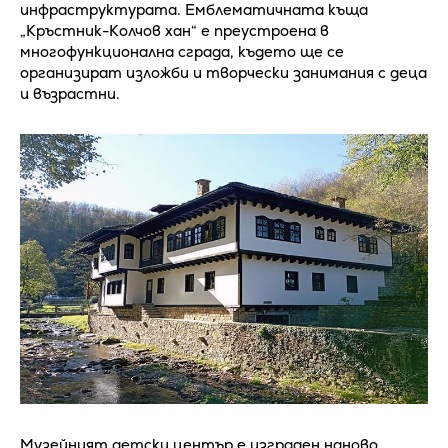
инфраструктурата. Емблематичната къща
„Кръстник-Колчов хан“ е преустроена в
многофункционална сграда, където ще се
организират изложби и творчески занимания с деца
и възрастни.
Музейният детски център е изграден наново.