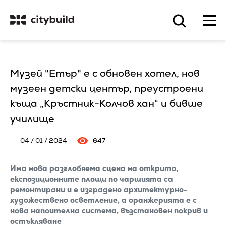
Музей "Етър" е с обновен хотел, нов
музеен детски център, преустроени
къща „Кръстник-Колчов хан“ и бивше
училище
04 / 01 / 2024
647
Има нова разглобяема сцена на открито,
експозиционните площи по чаршията са
ремонтирани и е изградено архитектурно-
художествено осветление, а оранжерията е с
нова напоителна система, възстановен покрив и
остъкляване