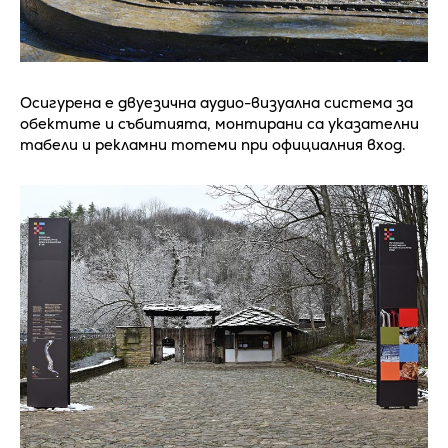
Осигурена е двуезична аудио-визуална система за
обектите и събитията, монтирани са указателни
табели и рекламни тотеми при официалния вход.