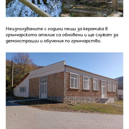
Неизползваните с години пещи за керамика в
грънчарското ателие са обновени и ще служат за
демонстрации и обучения по грънчарство.