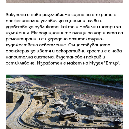
Закупена е нова разглобяема сцена на открито с
професионални условия за сценични изяви и
удобство за публиката, както и мобилни шатри за
изложения. Експозиционните площи по чаршията са
ремонтирани и е изградено архитектурно-
художествено осветление. Съществуващата
оранжерия за цветя и декоративни храсти е с нова
напоителна система, възстановен покрив и
остъкляване. Изработен е макет на Музея "Етър".