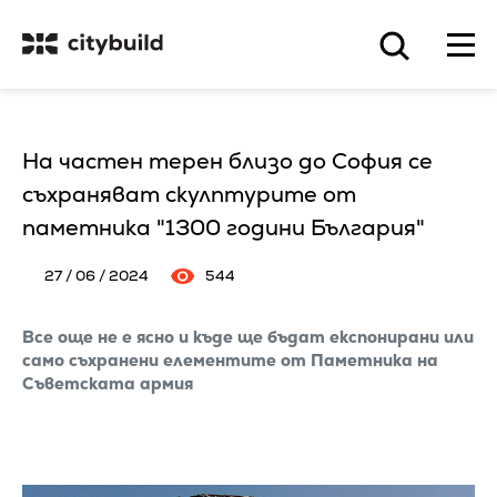
На частен терен близо до София се
съхраняват скулптурите от
паметника "1300 години България"
27 / 06 / 2024
544
Все още не е ясно и къде ще бъдат експонирани или
само съхранени елементите от Паметника на
Съветската армия