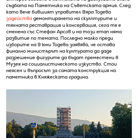
съдбата на Паметника на Съветската армия. След
като вече бившият управител Вяра Тодева
задейства
демонтирането на скулптурите и
тяхната реставрация и консервация, сега тя е
сменена със Стефан Арсов и на този етап няма
развитие по темата. Последно малко преди
изборите на 9 юни Тодева заявява, че остава
финално министърът на културата да даде
разрешение фигурите да бъдат преместени в
Музея на социалистическото изкуство. Стои
неясен и въпросът за самата конструкция на
паметника в Княжеската градина.