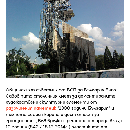
Общинският съветник от БСП за България Еньо
Савов пита столичния кмет за демонтираните
художествени скулптурни елементи от
разрушения паметник
"1300 години България" и
тяхното реаранжиране и достъпност за
гражданите. „Във връзка с решение от преди близо
10 години (842 / 18.12.2014г.) пластиките от