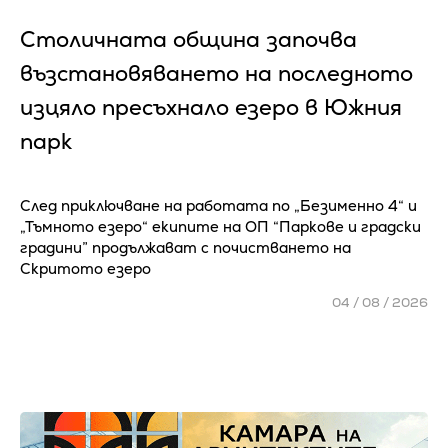
Столичната община започва
възстановяването на последното
изцяло пресъхнало езеро в Южния
парк
След приключване на работата по „Безименно 4“ и
„Тъмното езеро“ екипите на ОП “Паркове и градски
градини” продължават с почистването на
Скритото езеро
04 / 08 / 2026