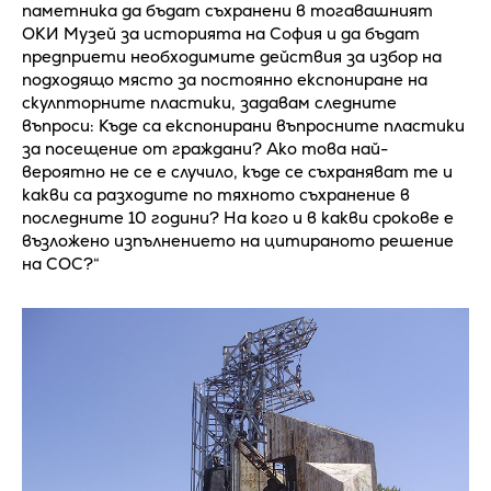
паметника да бъдат съхранени в тогавашният
ОКИ Музей за историята на София и да бъдат
предприети необходимите действия за избор на
подходящо място за постоянно експониране на
скулпторните пластики, задавам следните
въпроси: Къде са експонирани въпросните пластики
за посещение от граждани? Ако това най-
вероятно не се е случило, къде се съхраняват те и
какви са разходите по тяхното съхранение в
последните 10 години? На кого и в какви срокове е
възложено изпълнението на цитираното решение
на СОС?“