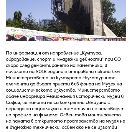
По информация от направление „Култура,
образование, спорт и младежки дейности“ при СО
скоро след демонтирането на паметника, в
началото на 2018 година е отправена покана към
Министерството на културата скулптурните
елементи да бъдат приети във фонда на Музея на
социалистическото изкуство. Министерството
обаче информира Регионалния исторически музей в
София, че паната не са конкретно свързани с
периода на социализма и тематично не отговарят
на nрофила на филиала. Освен това монтирането
на паната в откритото пространство на музея не
е възможно технически, освен ако не се изготви