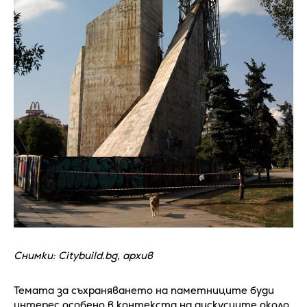
Снимки: Citybuild.bg, архив
Темата за съхраняването на паметниците буди
интерес особено в контекста на дискусиите около