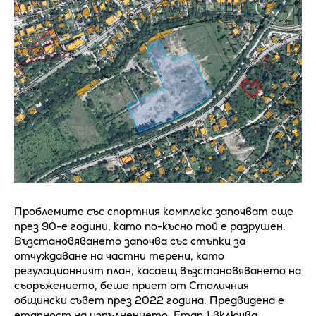
Проблемите със спортния комплекс започват още
през 90-е години, като по-късно той е разрушен.
Възстановяването започва със стъпки за
отчуждаване на частни терени, като
регулационният план, касаещ възстановяването на
съоръжението, беше приет от Столичния
общински съвет през 2022 година. Предвидена е
етапност на изпълнението. Етап 1 включва