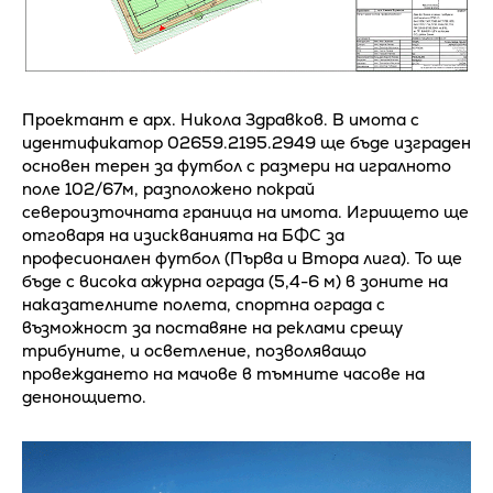
Проектант е арх. Никола Здравков. В имота с
идентификатор 02659.2195.2949 ще бъде изграден
основен терен за футбол с размери на игралното
поле 102/67м, разположено покрай
североизточната граница на имота. Игрището ще
отговаря на изискванията на БФС за
професионален футбол (Първа и Втора лига). То ще
бъде с висока ажурна ограда (5,4-6 м) в зоните на
наказателните полета, спортна ограда с
възможност за поставяне на реклами срещу
трибуните, и осветление, позволяващо
провеждането на мачове в тъмните часове на
денонощието.