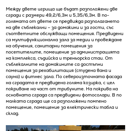
Между двете игрища ще бъдат разположени две
сгради с размери 49,2/6,3м и 5,35/6,3м. В по-
голямата от двете се предвижда разполагането
на две съблекални – за домакини и за гости, със
съответните обслужващи помещения. Предвидени
са мултифункционална зала за медии и провеждане
на обучения, санитарни помещения за
посетителите, помещение за администрацията
на комплекса, съдийска и треньорска стаи. От
съблекалните на домакините са достъпни
помещения за рехабилитация (студена вана и
сауна) и фитнес зала. По североизточната фасада
на сградата е предвидена голяма козирка, с цел
покриване на част от трибуните. На покрива на
основната сграда са предвидени фотосолари. В по
малката сграда ще са разположени помпено
помещение, помещение за електрически табла и
склад.