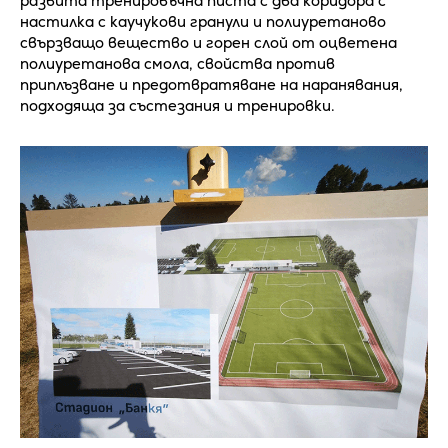
развита тренировъчна писта с два коридора с
настилка с каучукови гранули и полиуретаново
свързващо вещество и горен слой от оцветена
полиуретанова смола, свойства против
приплъзване и предотвратяване на наранявания,
подходяща за състезания и тренировки.