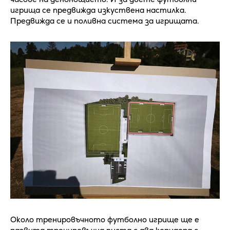
игрища се предвижда изкуствена настилка.
Предвижда се и поливна система за игрищата.
Около тренировъчното футболно игрище ще е