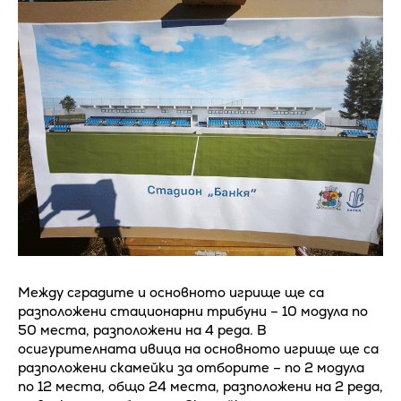
Между сградите и основното игрище ще са
разположени стационарни трибуни – 10 модула по
50 места, разположени на 4 реда. В
осигурителната ивица на основното игрище ще са
разположени скамейки за отборите – по 2 модула
по 12 места, общо 24 места, разположени на 2 реда,