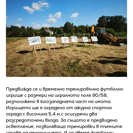
Предвижда се и временно тренировъчно футболно
игрище с размери на игралното поле 90/58,
разположено в югозападната част на имота.
Игрището ще е оградено от ажурна спортна
ограда с височина 5,4 м,с осигурени два
разсредоточени входа. За същото е предвидено
осветление, позволяващо тренировки в тъмните
часове на денонощието. И за двете футболни