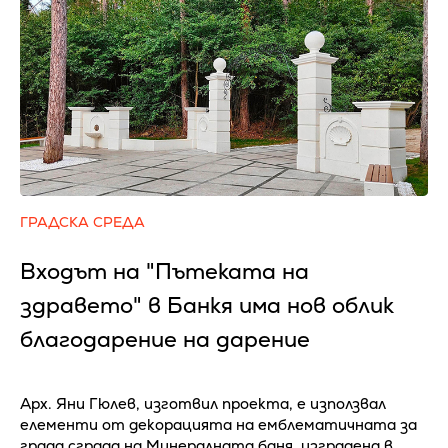
ГРАДСКА СРЕДА
Входът на "Пътеката на
здравето" в Банкя има нов облик
благодарение на дарение
Арх. Яни Гюлев, изготвил проекта, е използвал
елементи от декорацията на емблематичната за
града сграда на Минералната баня, изградена в