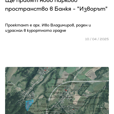
Ще правят ново парково
пространство в Банкя - "Изворът"
Проектант е арх. Иво Владимиров, роден и
израснал в курортното градче
10 / 04 / 2025