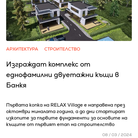
АРХИТЕКТУРА
СТРОИТЕЛСТВО
Изграждат комплекс от
еднофамилни двуетажни къщи в
Банкя
Първата копка на RELAX Village е направена през
октомври миналата година, а до дни стартират
изкопите за първите фундаменти за основите на
къщите от първият етап на строителство
08 / 03 / 2024