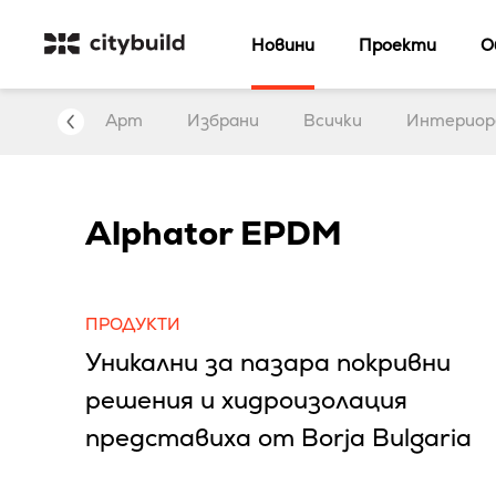
Новини
Проекти
О
нтервю
Арт
Избрани
Всички
Интериор
Alphator EPDM
ПРОДУКТИ
Уникални за пазара покривни
решения и хидроизолация
представиха от Borja Bulgaria