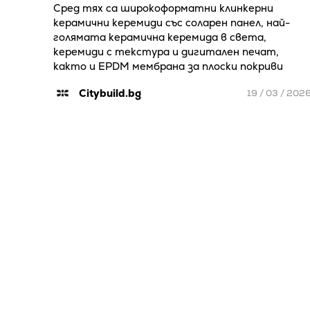
Сред тях са широкоформатни клинкерни
керамични керемиди със соларен панел, най-
голямата керамична керемида в света,
керемиди с текстура и дигитален печат,
както и EPDM мембрана за плоски покриви
Citybuild.bg
19 / 03 / 202