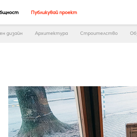
бщност
Публикувай проект
ен дизайн
Архитектура
Строителство
Об