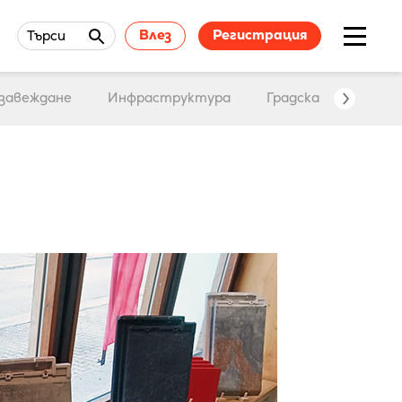
Влез
Регистрация
Търси
завеждане
Инфраструктура
Градска среда