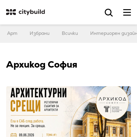
Арт
Избрани
Всички
Интериорен дизай
Архикод София