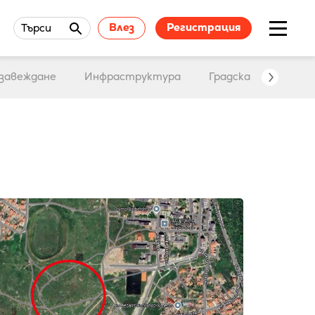
Влез
Регистрация
Търси
завеждане
Инфраструктура
Градска среда