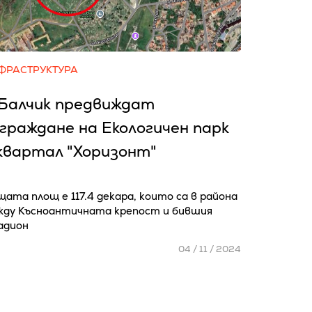
ФРАСТРУКТУРА
 Балчик предвиждат
граждане на Екологичен парк
квартал "Хоризонт"
ата площ е 117.4 декара, които са в района
жду Късноантичната крепост и бившия
адион
04 / 11 / 2024