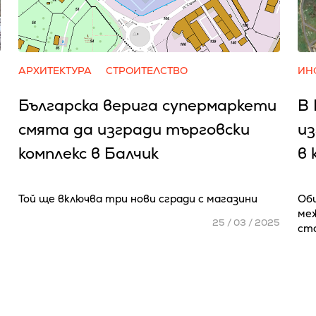
АРХИТЕКТУРА
СТРОИТЕЛСТВО
ИН
Българска верига супермаркети
В
смята да изгради търговски
из
комплекс в Балчик
в 
Той ще включва три нови сгради с магазини
Общ
ме
25 / 03 / 2025
ст
5