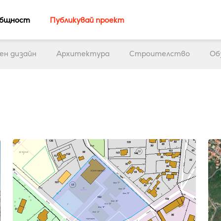
бщност
Публикувай проект
ен дизайн
Архитектура
Строителство
Об