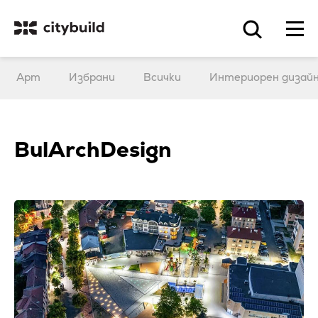
Арт
Избрани
Всички
Интериорен дизай
BulArchDesign