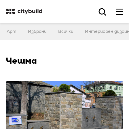
Арт
Избрани
Всички
Интериорен дизай
Чешма