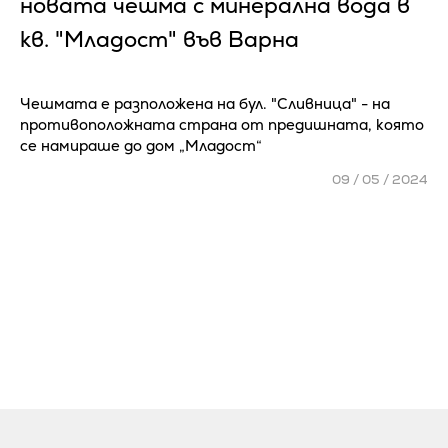
новата чешма с минерална вода в
кв. "Младост" във Варна
Чешмата е разположена на бул. "Сливница" - на
противоположната страна от предишната, която
се намираше до дом „Младост“
09 / 05 / 2024