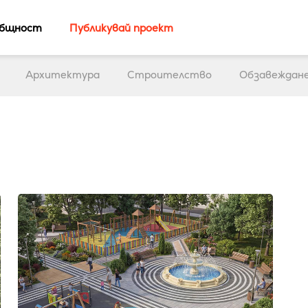
бщност
Публикувай проект
Архитектура
Строителство
Обзавеждан