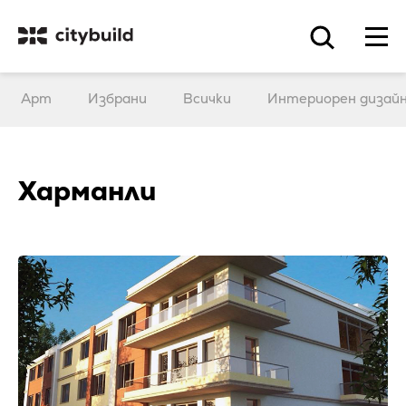
Арт
Избрани
Всички
Интериорен дизай
Харманли