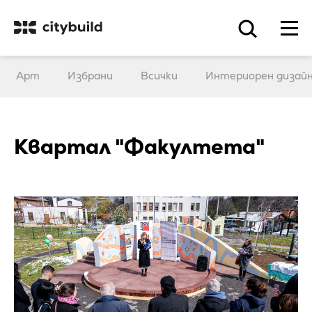
Арт
Избрани
Всички
Интериорен дизай
Квартал "Факултета"