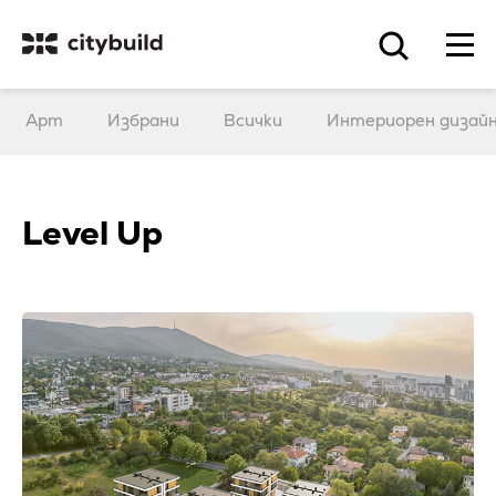
Арт
Избрани
Всички
Интериорен дизай
Level Up