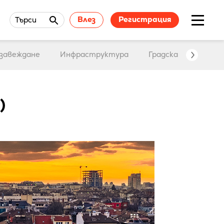
Влез
Регистрация
Търси
завеждане
Инфраструктура
Градска среда
)