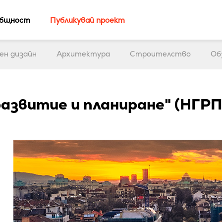
бщност
Публикувай проект
ен дизайн
Архитектура
Строителство
Об
развитие и планиране" (НГРП