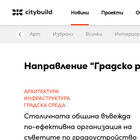
Новини
Проекти
О
нтервю
Арт
Избрани
Всички
Интериор
Направление "Градско 
АРХИТЕКТУРА
ИНФРАСТРУКТУРА
ГРАДСКА СРЕДА
Столичната община въвежда
по-ефективна организация на
съветите по градоустройство