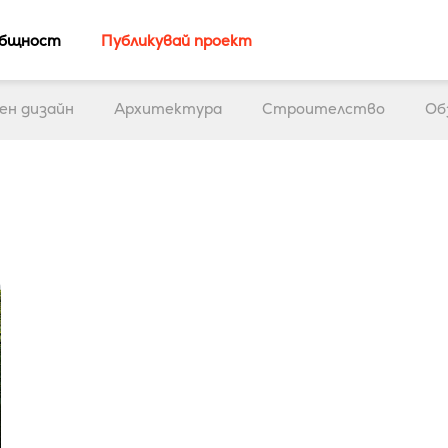
бщност
Публикувай проект
ен дизайн
Архитектура
Строителство
Об