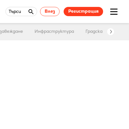
Влез
Регистрация
Търси
завеждане
Инфраструктура
Градска среда