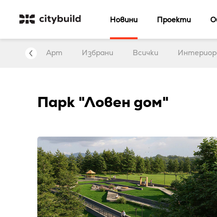
Новини
Проекти
О
нтервю
Арт
Избрани
Всички
Интериор
Парк "Ловен дом"