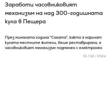
Заработи часовниковият
механизъм на над 300-годишната
кула в Пещера
През миналата година "Сахата", както я наричат
кулата местните жители, беше реставрирана, а
часовниковият механизъм подменен с електронен
15 / 02 / 2024