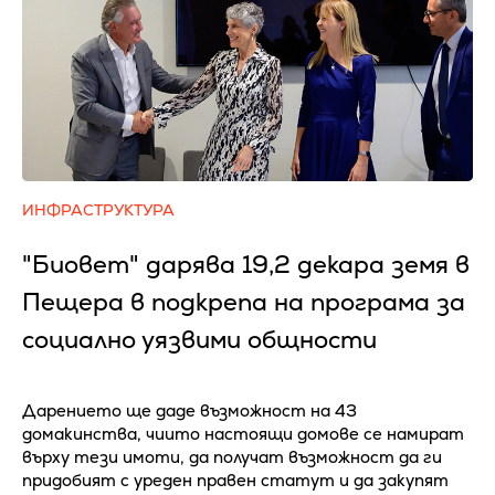
ИНФРАСТРУКТУРА
"Биовет" дарява 19,2 декара земя в
Пещера в подкрепа на програма за
социално уязвими общности
Дарението ще даде възможност на 43
домакинства, чиито настоящи домове се намират
върху тези имоти, да получат възможност да ги
придобият с уреден правен статут и да закупят