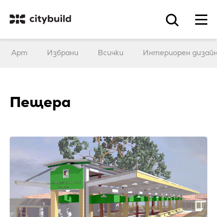
Арт
Избрани
Всички
Интериорен дизай
Пещера