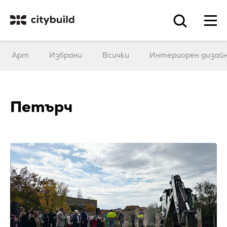
Арт
Избрани
Всички
Интериорен дизай
Петърч