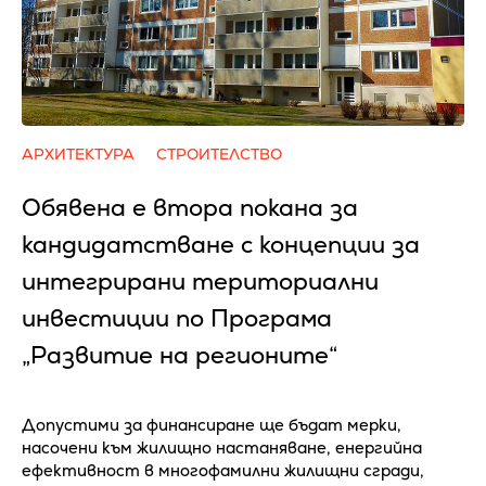
АРХИТЕКТУРА
СТРОИТЕЛСТВО
Обявена е втора покана за
кандидатстване с концепции за
интегрирани териториални
инвестиции по Програма
„Развитие на регионите“
Допустими за финансиране ще бъдат мерки,
насочени към жилищно настаняване, енергийна
ефективност в многофамилни жилищни сгради,