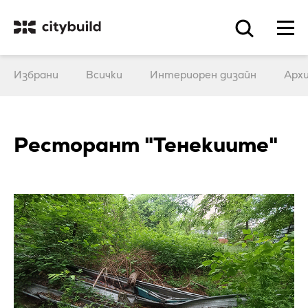
Избрани
Всички
Интериорен дизайн
Арх
Ресторант "Тенекиите"