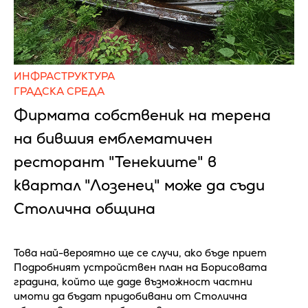
ИНФРАСТРУКТУРА
ГРАДСКА СРЕДА
Фирмата собственик на терена
на бившия емблематичен
ресторант "Тенекиите" в
квартал "Лозенец" може да съди
Столична община
Това най-вероятно ще се случи, ако бъде приет
Подробният устройствен план на Борисовата
градина, който ще даде възможност частни
имоти да бъдат придобивани от Столична