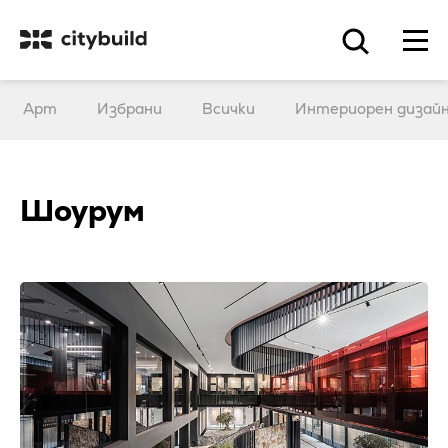
Арт
Избрани
Всички
Интериорен дизай
Шоурум