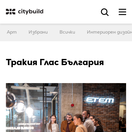
Арт
Избрани
Всички
Интериорен дизай
Тракия Глас България