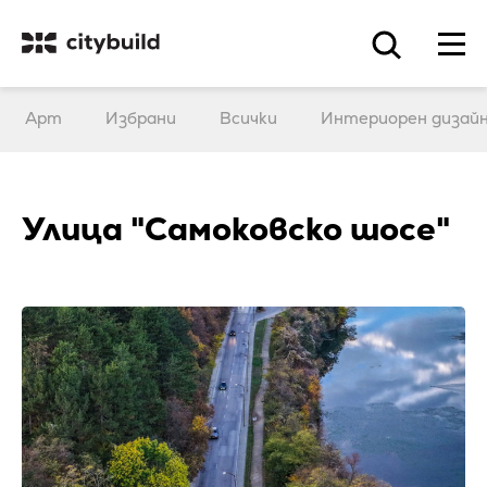
Арт
Избрани
Всички
Интериорен дизай
Улица "Самоковско шосе"