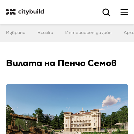
Избрани
Всички
Интериорен дизайн
Арх
Вилата на Пенчо Семов