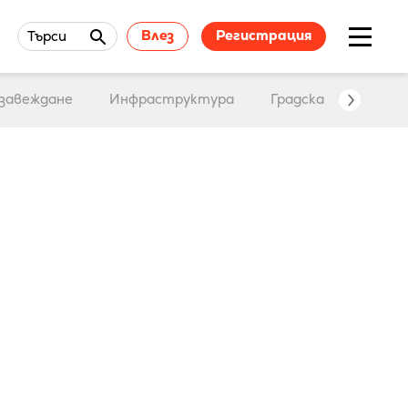
Влез
Регистрация
Търси
завеждане
Инфраструктура
Градска среда