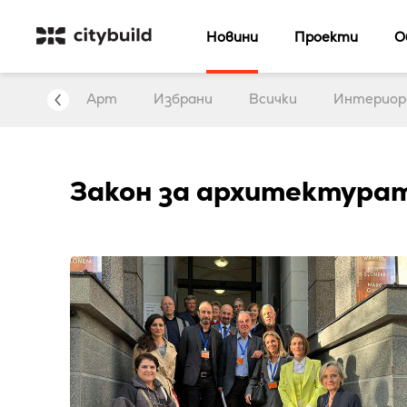
Новини
Проекти
О
нтервю
Арт
Избрани
Всички
Интериор
Закон за архитектура