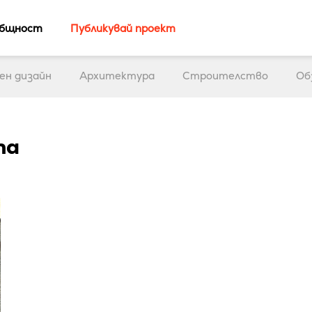
бщност
Публикувай проект
ен дизайн
Архитектура
Строителство
Об
та