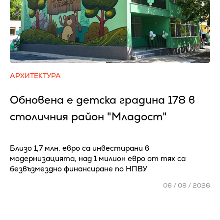
АРХИТЕКТУРА
Обновена е детска градина 178 в
столичния район "Младост"
Близо 1,7 млн. евро са инвестирани в
модернизацията, над 1 милион евро от тях са
безвъзмездно финансиране по НПВУ
06 / 08 / 2026