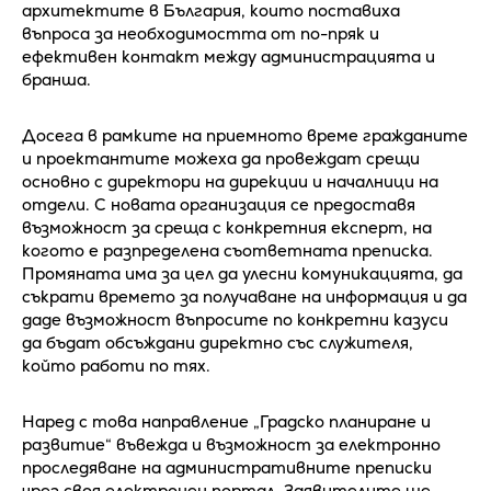
архитектите в България, които поставиха
въпроса за необходимостта от по-пряк и
ефективен контакт между администрацията и
бранша.
Досега в рамките на приемното време гражданите
и проектантите можеха да провеждат срещи
основно с директори на дирекции и началници на
отдели. С новата организация се предоставя
възможност за среща с конкретния експерт, на
когото е разпределена съответната преписка.
Промяната има за цел да улесни комуникацията, да
съкрати времето за получаване на информация и да
даде възможност въпросите по конкретни казуси
да бъдат обсъждани директно със служителя,
който работи по тях.
Наред с това направление „Градско планиране и
развитие“ въвежда и възможност за електронно
проследяване на административните преписки
чрез своя електронен портал. Заявителите ще