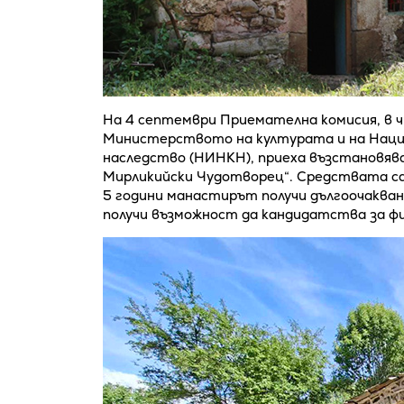
На 4 септември Приемателна комисия, в 
Министерството на културата и на Наци
наследство (НИНКН), приеха възстановяв
Мирликийски Чудотворец“. Средствата са
5 години манастирът получи дългоочакван
получи възможност да кандидатства за ф