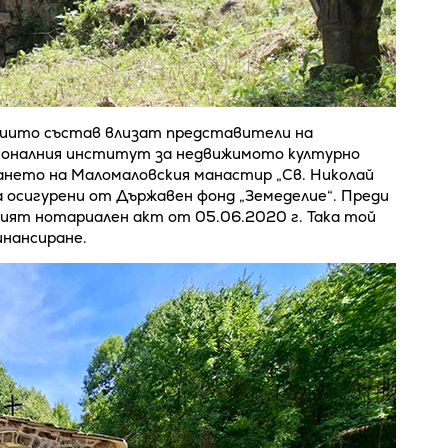
чиито състав влизат представители на
оналния институт за недвижимото културно
ането на Маломаловския манастир „Св. Николай
 осигурени от Държавен фонд „Земеделие“. Преди
ият нотариален акт от 05.06.2020 г. Така той
инансиране.