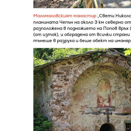
Маломаловският манастир
„Свети Никола
планината Чепън на около 3 км северно от
разположена в подножието на Попов връх (о
(от изток), и обградена от всички стран
тънеше в разруха и беше обект на иманяр