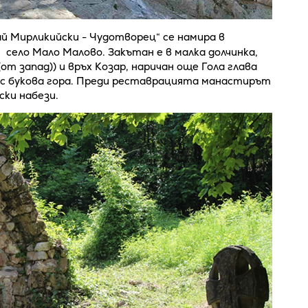
й Мирликийски - Чудотворец“ се намира в
 село Мало Малово. Закътан е в малка долчинка,
т запад)) и връх Козар, наричан още Гола глава
и с букова гора. Преди реставрацията манастирът
ски набези.