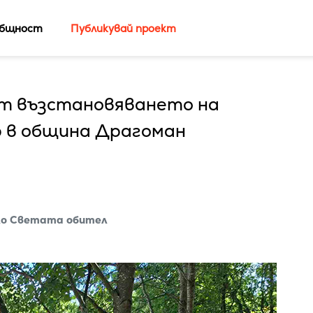
бщност
Публикувай проект
т възстановяването на
 в община Драгоман
ло Светата обител