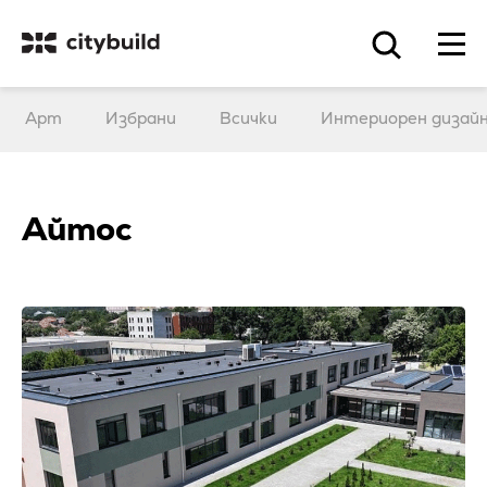
Арт
Избрани
Всички
Интериорен дизай
Айтос