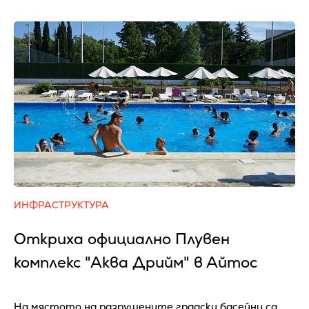
ИНФРАСТРУКТУРА
Откриха официално Плувен
комплекс "Аква Дрийм" в Айтос
На мястото на разрушените градски басейни са