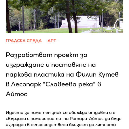
ГРАДСКА СРЕДА
АРТ
Разработват проект за
изграждане и поставяне на
паркова пластика на Филип Кутев
в Лесопарк "Славеева река" в
Айтос
Идеята за паметен знак се обсъжда отдавна и е
свързана с намерението на Ротари-Айтос да бъде
изграден в непосредствена близост до лятната