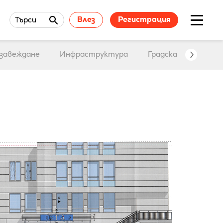
Влез
Регистрация
Търси
завеждане
Инфраструктура
Градска среда