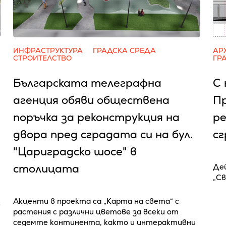
ИНФРАСТРУКТУРА
ГРАДСКА СРЕДА
АР
СТРОИТЕЛСТВО
ГР
Българската телеграфна
С 
агенция обяви обществена
П
поръчка за реконструкция на
ре
двора пред сградата си на бул.
с
"Цариградско шосе" в
столицата
Де
„С
Акценти в проекта са „Карта на света“ с
6
растения с различни цветове за всеки от
седемте континента, както и интерактивни