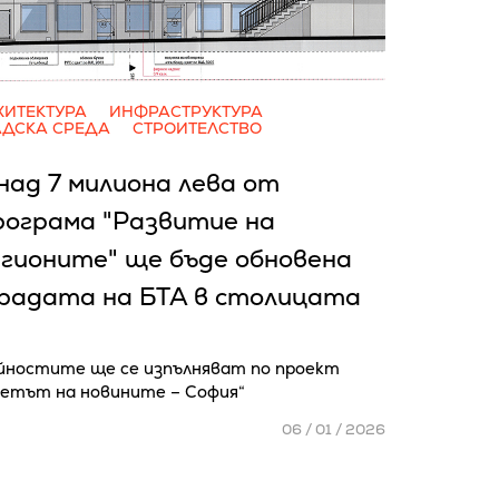
ХИТЕКТУРА
ИНФРАСТРУКТУРА
АДСКА СРЕДА
СТРОИТЕЛСТВО
над 7 милиона лева от
рограма "Развитие на
гионите" ще бъде обновена
градата на БТА в столицата
йностите ще се изпълняват по проект
ветът на новините – София“
06 / 01 / 2026