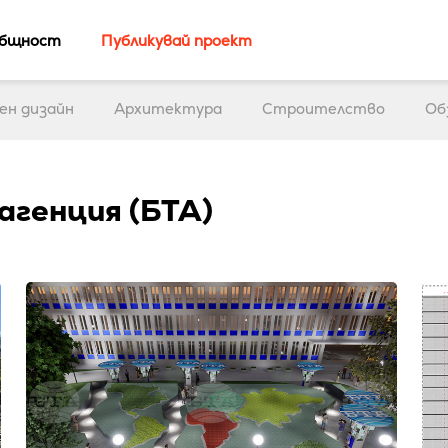
бщност
Публикувай проект
ен дизайн
Архитектура
Строителство
Об
агенция (БТА)