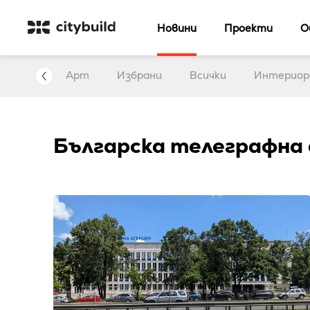
Новини
Проекти
О
нтервю
Арт
Избрани
Всички
Интериор
Българска телеграфна 