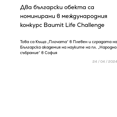
Два български обекта са
номинирани в международния
конкурс Baumit Life Challenge
Това са Къща „Плочата“ в Плевен и сградата н
Българска академия на науките на пл. „Народно
събрание“ в София
24 / 04 / 202