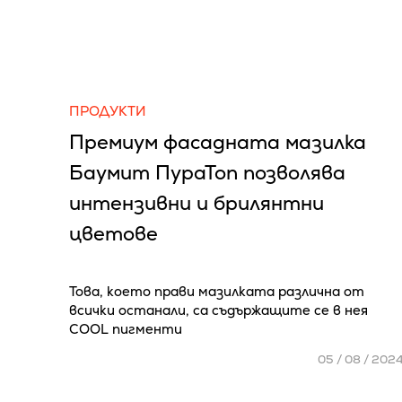
ПРОДУКТИ
Премиум фасадната мазилка
Баумит ПураТоп позволява
интензивни и брилянтни
цветове
Това, което прави мазилката различна от
всички останали, са съдържащите се в нея
COOL пигменти
05 / 08 / 202