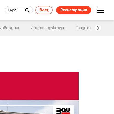
Влез
Регистрация
Търси
завеждане
Инфраструктура
Градска среда