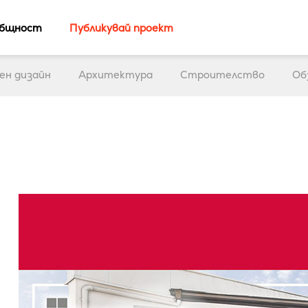
бщност
Публикувай проект
ен дизайн
Архитектура
Строителство
Об