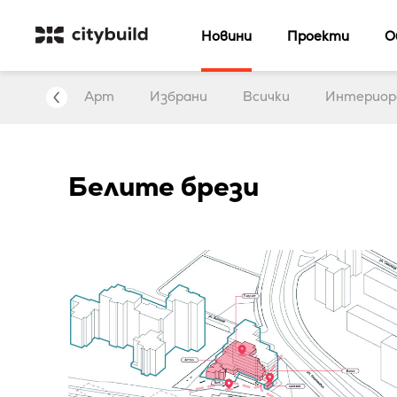
Новини
Проекти
О
нтервю
Арт
Избрани
Всички
Интериор
Белите брези