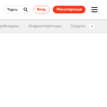
Влез
Регистрация
Търси
завеждане
Инфраструктура
Градска среда