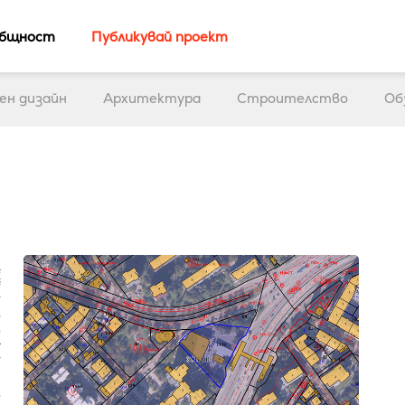
бщност
Публикувай проект
ен дизайн
Архитектура
Строителство
Об