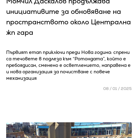
Момчил Даскалов продължава
инициативите за обновяване на
пространството около Централна
жп гара
Първият етап приключи преди Нова година: спрени
са течовете в подлеза към “Ротондата”, който е
пребоядисан, сменено е осветлението, направена е
и нова организация за почистване с повече
механизация
08 / 01 / 2025