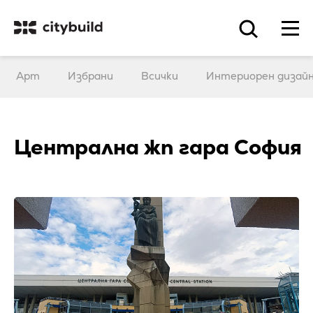
Арт
Избрани
Всички
Интериорен дизай
Централна жп гара София