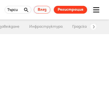
Влез
Регистрация
Търси
завеждане
Инфраструктура
Градска среда