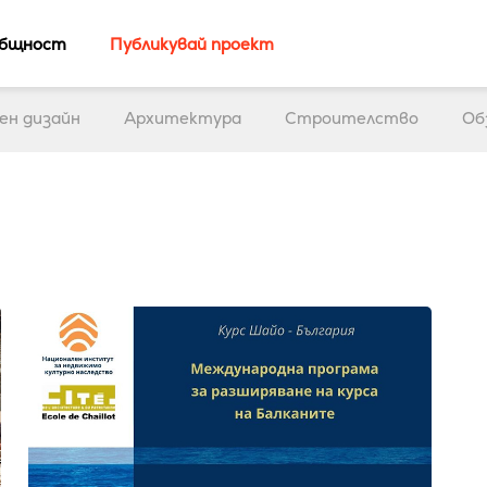
бщност
Публикувай проект
ен дизайн
Архитектура
Строителство
Об