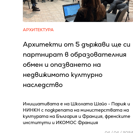
АРХИТЕКТУРА
Архитекти от 5 държави ще си
партнират в образователния
обмен и опазването на
недвижимото културно
наследство
Инициативата е на Школата Шайо - Париж и
НИНКН с подкрепата на министерствата на
културата на България и Франция, френските
институти и ИКОМОС Франция
04 / 04 / 202