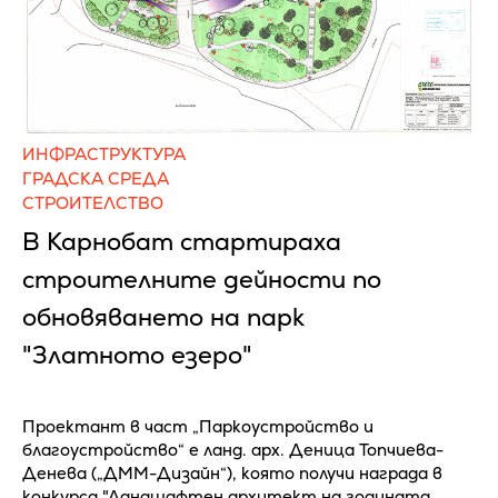
ИНФРАСТРУКТУРА
ГРАДСКА СРЕДА
СТРОИТЕЛСТВО
В Карнобат стартираха
строителните дейности по
обновяването на парк
"Златното езеро"
Проектант в част „Паркоустройство и
благоустройство“ е ланд. арх. Деница Топчиева-
Денева („ДММ-Дизайн“), която получи награда в
конкурса "Ландшафтен архитект на годината