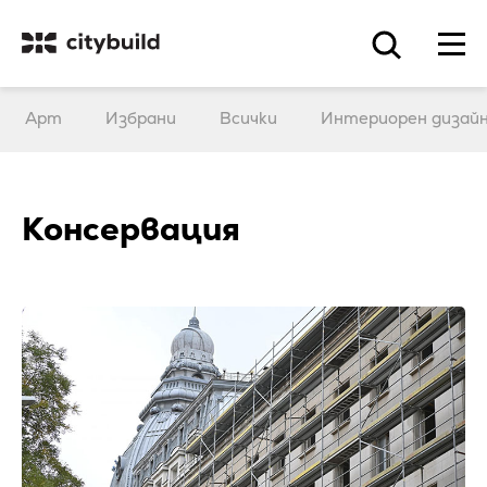
Арт
Избрани
Всички
Интериорен дизай
Консервация