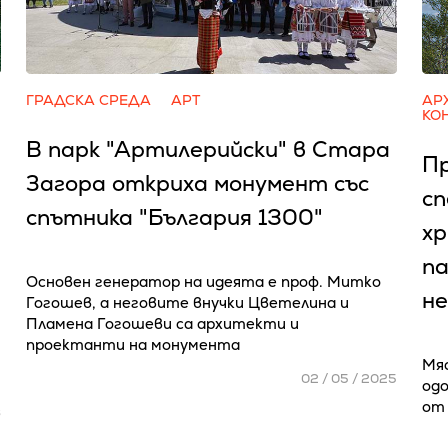
ГРАДСКА СРЕДА
АРТ
АР
КО
В парк "Артилерийски" в Стара
Пр
Загора откриха монумент със
сп
спътника "България 1300"
хр
па
Основен генератор на идеята е проф. Митко
не
Гогошев, а неговите внучки Цветелина и
Пламена Гогошеви са архитекти и
проектанти на монумента
Мя
02 / 05 / 2025
од
от
6