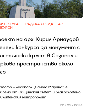
ХИТЕКТУРА
ГРАДСКА СРЕДА
АРТ
НКУРСИ
оект на арх. Кирил Арнаудов
ечели конкурса за монумент с
истиянски кръст в Созопол и
рково пространство около
го
стото – лесопарк „Санта Марина“, е
обрено от Общинския съвет и благословено
 Сливенския митрополит
22 / 05 / 2024