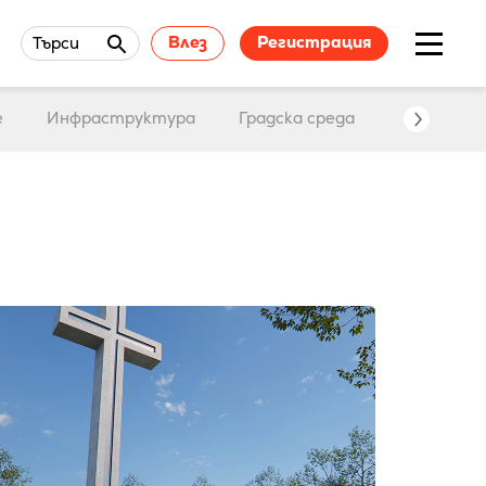
Влез
Регистрация
Търси
е
Инфраструктура
Градска среда
Събития