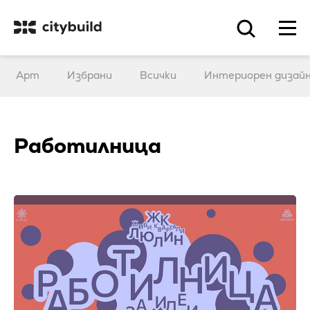
Арт
Избрани
Всички
Интериорен дизай
Работилница