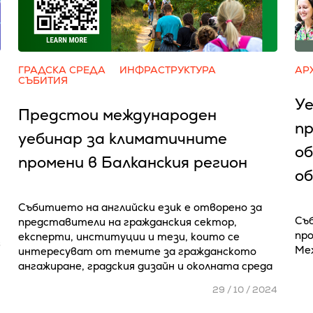
ГРАДСКА СРЕДА
ИНФРАСТРУКТУРА
АР
СЪБИТИЯ
Уе
Предстои международен
пр
уебинар за климатичните
о
промени в Балканския регион
об
Събитието на английски език е отворено за
Съ
представители на гражданския сектор,
пр
експерти, институции и тези, които се
6
Ме
интересуват от темите за гражданското
ангажиране, градския дизайн и околната среда
29 / 10 / 2024