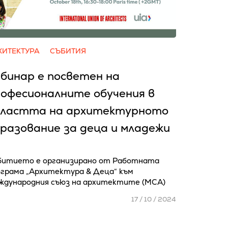
ХИТЕКТУРА
СЪБИТИЯ
бинар е посветен на
офесионалните обучения в
бластта на архитектурното
разование за деца и младежи
битието е организирано от Работната
ограма „Архитектура & Деца“ към
ждународния съюз на архитектите (МСА)
17 / 10 / 2024