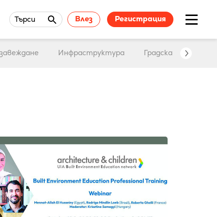
Влез
Регистрация
Търси
завеждане
Инфраструктура
Градска среда