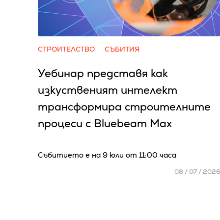
СТРОИТЕЛСТВО
СЪБИТИЯ
Уебинар представя как
изкуственият интелект
трансформира строителните
процеси с Bluebeam Max
Събитиeто е на 9 юли от 11:00 часа
08 / 07 / 202