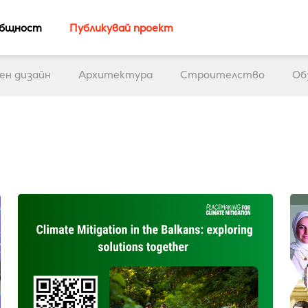
бщност
Публикувай проект
ен дизайн
Архитектура
Строителство
Об