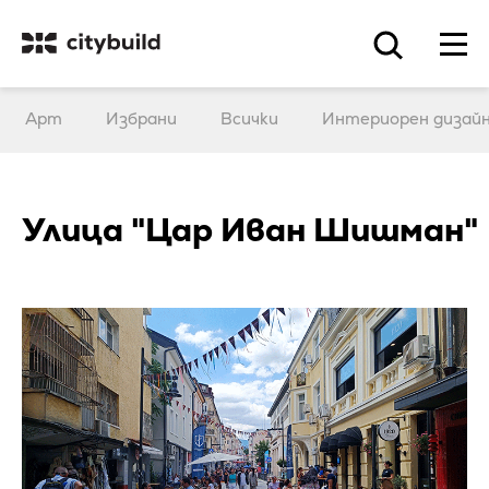
Арт
Избрани
Всички
Интериорен дизай
Улица "Цар Иван Шишман"