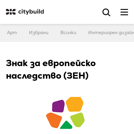
Арт
Избрани
Всички
Интериорен дизай
Знак за европейско
наследство (ЗЕН)