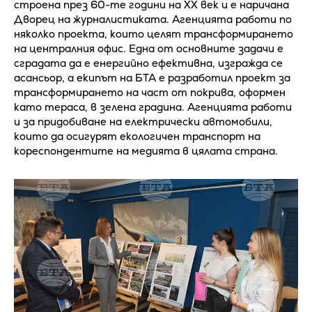
строена през 60-те години на XX век и е наричана
Дворец на журналистиката. Агенцията работи по
няколко проекта, които целят трансформирането
на централния офис. Една от основните задачи е
сградата да е енергийно ефективна, изгражда се
асансьор, а екипът на БТА е разработил проект за
трансформирането на част от покрива, оформен
като тераса, в зелена градина. Агенцията работи
и за придобиване на електрически автомобили,
които да осигурят екологичен транспорт на
кореспондентите на медията в цялата страна.