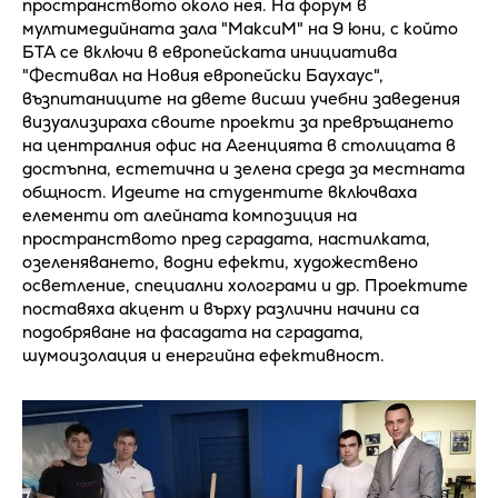
пространството около нея. На форум в
мултимедийната зала "МаксиМ" на 9 юни, с който
БТА се включи в европейската инициатива
"Фестивал на Новия европейски Баухаус",
възпитаниците на двете висши учебни заведения
визуализираха своите проекти за превръщането
на централния офис на Агенцията в столицата в
достъпна, естетична и зелена среда за местната
общност. Идеите на студентите включваха
елементи от алейната композиция на
пространството пред сградата, настилката,
озеленяването, водни ефекти, художествено
осветление, специални холограми и др. Проектите
поставяха акцент и върху различни начини са
подобряване на фасадата на сградата,
шумоизолация и енергийна ефективност.