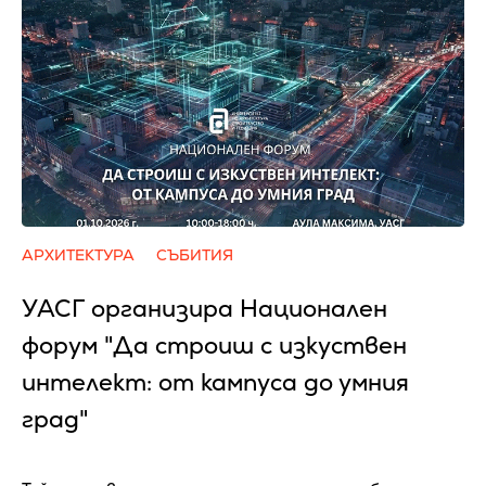
АРХИТЕКТУРА
СЪБИТИЯ
УАСГ организира Национален
форум "Да строиш с изкуствен
интелект: от кампуса до умния
град"