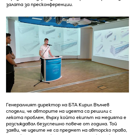
залата за пресконференции.
Генералният директор на БТА Кирил Вълчев
сподели, че авторите на идеята са решили с
лекота проблем, върху който екипът на медията е
разсъждавал безуспешно повече от година. Той
заяви, че идеите не са предмет на авторско право,