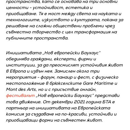
пространства, като се основава на три основни
ценности - устойчивост, естетика и
приобщаване. Тя е мост между света на науката и
технологиите, изкуството и културата, покана за
решаване на сложни обществени проблеми чрез
съвместно творчество с цел трансформация на
публичните пространства.
Инициативата „Нов европейски Баухаус“
обединява граждани, експерти, фирми и
институции, за да преосмислят устойчивия живот
в Европа и извън нея. Замислен около три
мероприятия - форум, панаир и фест, с физическо
местоположение в брюкселските Gare Maritime и
Mont des Arts, но и с присъствие онлайн,
фестивалът
„Нов европейски Баухаус“ представи
това движение. От декември 2021 година БТА е
партньор на инициативата на Европейската
комисия за създаване на по-красиви, устойчиви и
приобщаващи форми на съвместен живот.