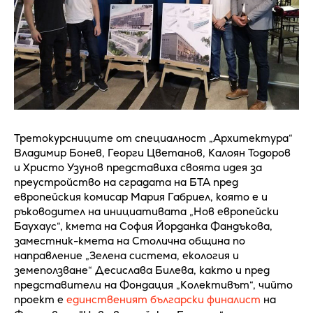
Третокурсниците от специалност „Архитектура“
Владимир Бонев, Георги Цветанов, Калоян Тодоров
и Христо Узунов представиха своята идея за
преустройство на сградата на БТА пред
европейския комисар Мария Габриел, която е и
ръководител на инициативата „Нов европейски
Баухаус“, кмета на София Йорданка Фандъкова,
заместник-кмета на Столична община по
направление „Зелена система, екология и
земеползване“ Десислава Билева, както и пред
представители на Фондация „Колективът“, чийто
проект е
единственият български финалист
на