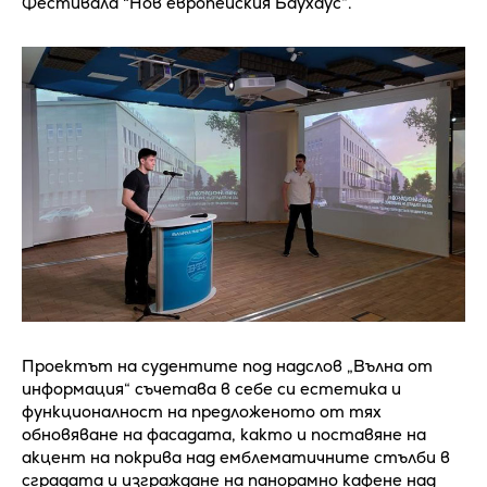
Фестивала "Нов европейския Баухаус“.
Проектът на судентите под надслов „Вълна от
информация“ съчетава в себе си естетика и
функционалност на предложеното от тях
обновяване на фасадата, както и поставяне на
акцент на покрива над емблематичните стълби в
сградата и изграждане на панорамно кафене над