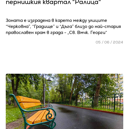
пернишкия квартал "Ралица"
Зоната е изградена в карето между улиците
“Черковна”, “Градище” и “Дъга” близо до най-стария
православен храм в града - „Св. Вмчк. Георги“
05 / 06 / 2024