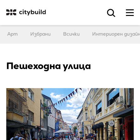
Арт
Избрани
Всички
Интериорен дизай
Пешеходна улица