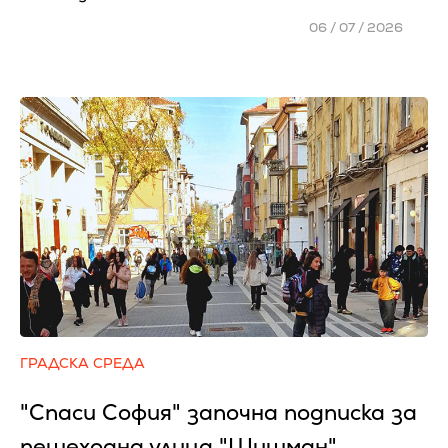
06 / 07 / 2026
ГРАДСКА СРЕДА
"Спаси София" започна подписка за
пешеходна улица "Шишман"