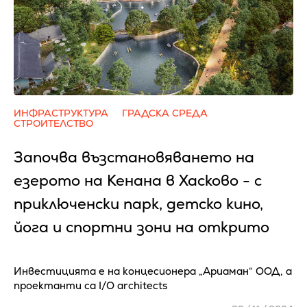
ИНФРАСТРУКТУРА
ГРАДСКА СРЕДА
СТРОИТЕЛСТВО
Започва възстановяването на
езерото на Кенана в Хасково - с
приключенски парк, детско кино,
йога и спортни зони на открито
Инвестицията е на концесионера „Ариаман“ ООД, а
проектанти са I/O architects