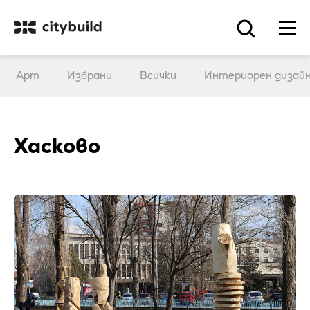
Арт
Избрани
Всички
Интериорен дизай
Хасково