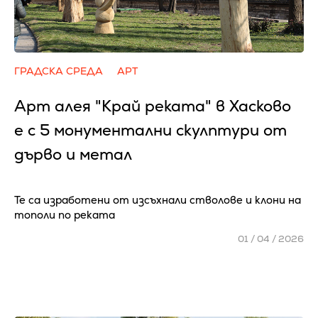
ГРАДСКА СРЕДА
АРТ
Арт алея "Край реката" в Хасково
е с 5 монументални скулптури от
дърво и метал
Те са изработени от изсъхнали стволове и клони на
тополи по реката
01 / 04 / 2026