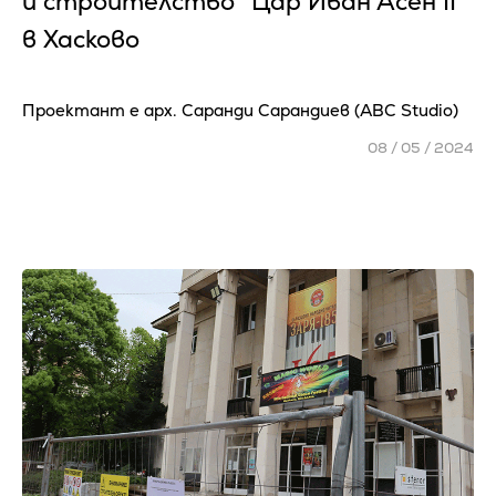
и строителство "Цар Иван Асен ІI"
в Хасково
Проектант е арх. Саранди Сарандиев (ABC Studio)
08 / 05 / 2024